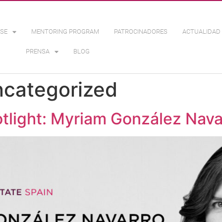
SE
MENTORING PROGRAM
PATROCINADORES
ACTUALIDAD 
PRENSA
BLOG
categorized
tlight: Myriam González Nava