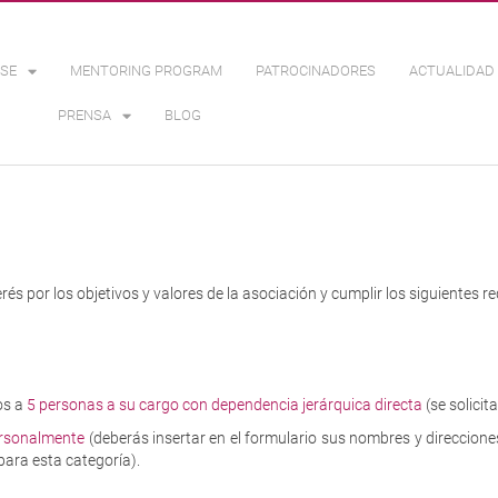
SE
MENTORING PROGRAM
PATROCINADORES
ACTUALIDAD 
PRENSA
BLOG
és por los objetivos y valores de la asociación y cumplir los siguientes re
os a
5 personas a su cargo con dependencia jerárquica directa
(se solicit
ersonalmente
(deberás insertar en el formulario sus nombres y direccion
para esta categoría).