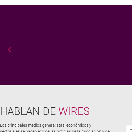
HABLAN DE
WIRES
con una visión de un colectivo que
“ Pa
cosa
f
Los principales medios generalistas, económicos y
sectoriales se hacen eco de las noticias de la Asociación y de