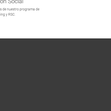
ón Social
és de nuestro programa de
ing y RSC.