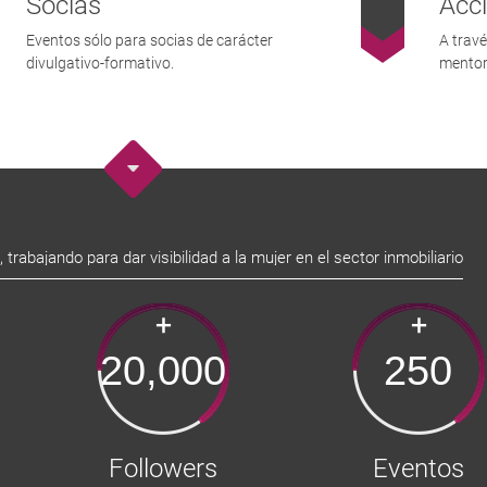
Socias
Acci
Eventos sólo para socias de carácter
A trav
divulgativo-formativo.
mentor
trabajando para dar visibilidad a la mujer en el sector inmobiliario
+
+
20,000
250
Followers
Eventos