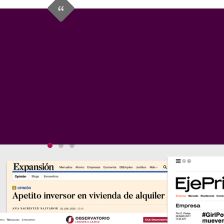
ra mi WIRES es un motor de transformación para tod
s. Representa la profesionalidad, el trabajo bien h
uturo. Es una plataforma de apoyo y de ayuda mutua