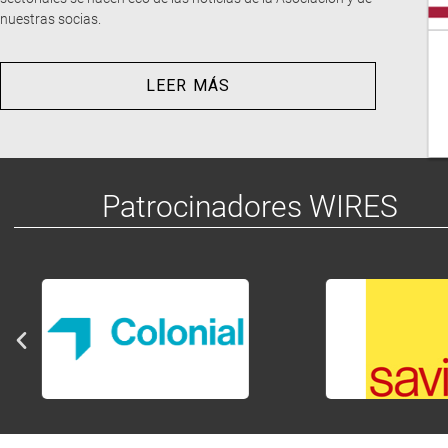
i
tancy
nuestras socias.
LEER MÁS
Patrocinadores WIRES