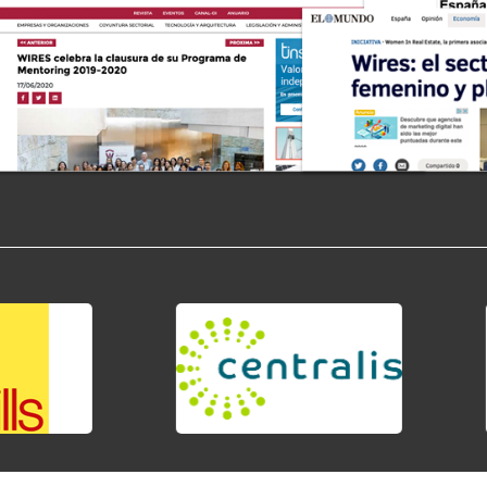
nmobiliario por lo que resulta muy enriquecedora. 
marav
LOLA RIPOLLÉS - Voca