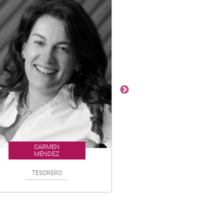
CARMEN
BEATRIZ
MÉNDEZ
VARA DE REY
TESORERO
VOCAL LEGAL