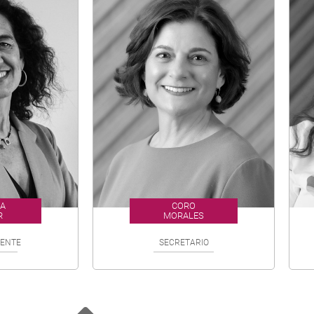
NA
CORO
R
MORALES
DENTE
SECRETARIO