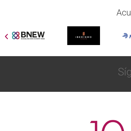
Acu
Sí