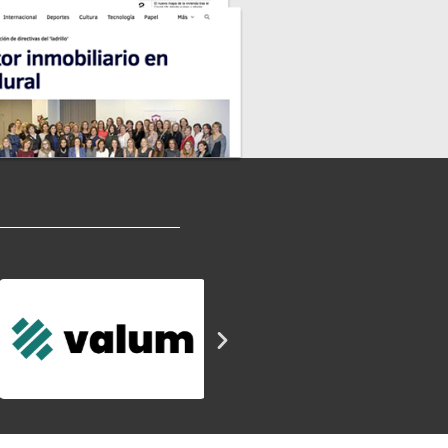
En un plano más personal, en WIRES he encontrado a
illosas ”
l Redes - Socia Fundadora