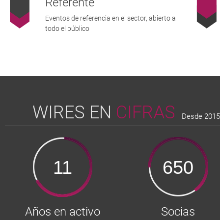
Referente
Eventos de referencia en el sector, abierto a
todo el público
WIRES EN
CIFRAS
Desde 2015, 
11
650
Años en activo
Socias