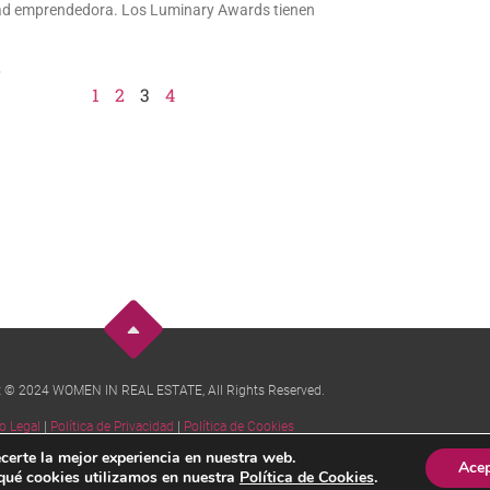
ad emprendedora. Los Luminary Awards tienen
»
1
2
3
4
t © 2024 WOMEN IN REAL ESTATE, All Rights Reserved.
o Legal
|
Política de Privacidad
|
Política de Cookies
certe la mejor experiencia en nuestra web.
Acep
qué cookies utilizamos en nuestra
Política de Cookies
.
Diseño y mantenimiento técnico:
Sinis Technology