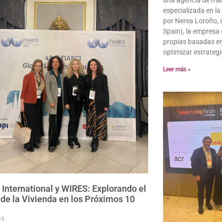
una agencia de mar
especializada en la
por Nerea Loroño, 
Spain), la empresa 
propias basadas en 
optimizar estrategi
Leer más »
 International y WIRES: Explorando el
 de la Vivienda en los Próximos 10
24