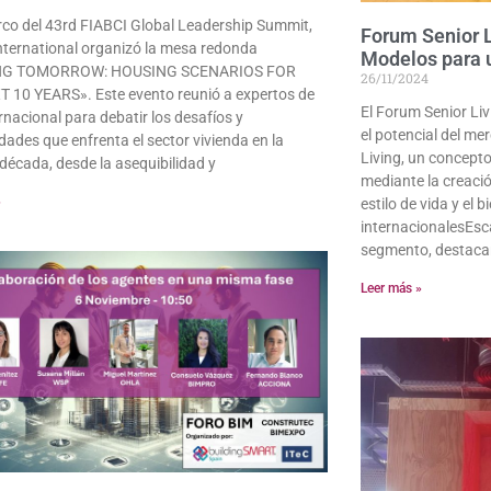
rco del 43rd FIABCI Global Leadership Summit,
Forum Senior 
nternational organizó la mesa redonda
Modelos para 
NG TOMORROW: HOUSING SCENARIOS FOR
26/11/2024
 10 YEARS». Este evento reunió a expertos de
El Forum Senior Liv
ernacional para debatir los desafíos y
el potencial del me
dades que enfrenta el sector vivienda en la
Living, un concepto
década, desde la asequibilidad y
mediante la creaci
»
estilo de vida y el
internacionalesEsca
segmento, destaca
Leer más »