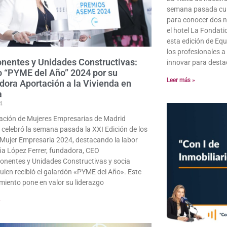
semana pasada culm
para conocer dos n
el hotel La Fondatio
esta edición de Eq
los profesionales a
entes y Unidades Constructivas:
innovar para desta
 “PYME del Año” 2024 por su
Leer más »
dora Aportación a la Vivienda en
a
4
ación de Mujeres Empresarias de Madrid
celebró la semana pasada la XXI Edición de los
Mujer Empresaria 2024, destacando la labor
a López Ferrer, fundadora, CEO
nentes y Unidades Constructivas y socia
uien recibió el galardón «PYME del Año». Este
miento pone en valor su liderazgo
»