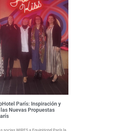
Hotel París: Inspiración y
 las Nuevas Propuestas
arís
as socias WIRES a EquipHotel París la