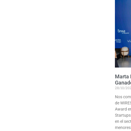
Marta 
Ganado
28/10/20
Nos comp
de WIRES
Award en
Startups
en el sec
menores 