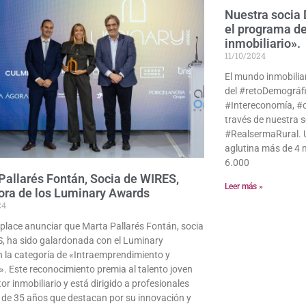
Nuestra socia 
el programa de
inmobiliario».
11/10/2024
El mundo inmobiliar
del #retoDemográfi
#Intereconomía, #co
través de nuestra 
#RealsermaRural. U
aglutina más de 4 
6.000
Pallarés Fontán, Socia de WIRES,
Leer más »
ra de los Luminary Awards
24
lace anunciar que Marta Pallarés Fontán, socia
, ha sido galardonada con el Luminary
 la categoría de «Intraemprendimiento y
». Este reconocimiento premia al talento joven
tor inmobiliario y está dirigido a profesionales
de 35 años que destacan por su innovación y