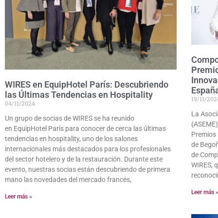
Compon
Premio
Innova
WIRES en EquipHotel París: Descubriendo
Españ
las Últimas Tendencias en Hospitality
19/11/202
04/11/2024
La Asoci
Un grupo de socias de WIRES se ha reunido
(ASEME) 
en EquipHotel París para conocer de cerca las últimas
Premios 
tendencias en hospitality, uno de los salones
de Begoñ
internacionales más destacados para los profesionales
de Compo
del sector hotelero y de la restauración. Durante este
WIRES, q
evento, nuestras socias están descubriendo de primera
reconoci
mano las novedades del mercado francés,
Leer más 
Leer más »