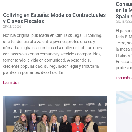
Consue
en la 
Coliving en España: Modelos Contractuales
Spain 
y Claves Fiscales
26/11/20
25/11/2024
El pasad
Noticia original publicada en Cim Tax&Legal El coliving,
feria BI
una tendencia al alza entre jóvenes profesionales y
Torre, s
nómadas digitales, combina el alquiler de habitaciones
la mesa 
con acceso a zonas comunes y servicios compartidos,
titulada
fomentando la vida en comunidad. A pesar de su
En esta 
creciente popularidad, su regulación legal y tributaria
profesio
plantea importantes desafíos. En
Leer más 
Leer más »