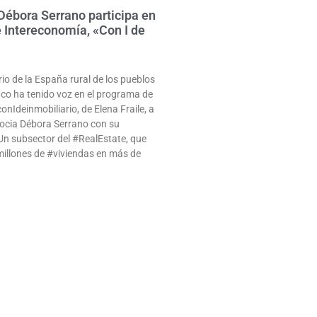
Débora Serrano participa en
 Intereconomía, «Con I de
io de la España rural de los pueblos
co ha tenido voz en el programa de
nIdeinmobiliario, de Elena Fraile, a
socia Débora Serrano con su
n subsector del #RealEstate, que
millones de #viviendas en más de