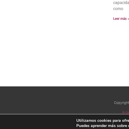
capacid
como
Leer más 
Copyrigh
Avis
Utilizamos cookies para ofre
Puedes aprender más sobre 