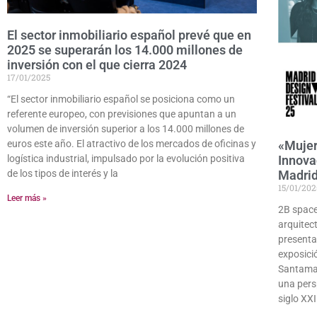
El sector inmobiliario español prevé que en
2025 se superarán los 14.000 millones de
inversión con el que cierra 2024
17/01/2025
“El sector inmobiliario español se posiciona como un
referente europeo, con previsiones que apuntan a un
volumen de inversión superior a los 14.000 millones de
euros este año. El atractivo de los mercados de oficinas y
«Mujer
logística industrial, impulsado por la evolución positiva
Innova
de los tipos de interés y la
Madrid
15/01/202
Leer más »
2B space
arquitec
presenta
exposici
Santamar
una pers
siglo XXI