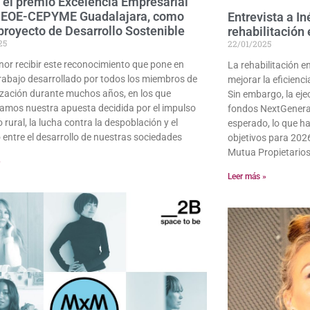
 el premio Excelencia Empresarial
CEOE-CEPYME Guadalajara, como
Entrevista a In
proyecto de Desarrollo Sostenible
rehabilitación
25
22/01/2025
nor recibir este reconocimiento que pone en
La rehabilitación en
 trabajo desarrollado por todos los miembros de
mejorar la eficienc
ización durante muchos años, en los que
Sin embargo, la eje
lamos nuestra apuesta decidida por el impulso
fondos NextGenerat
 rural, la lucha contra la despoblación y el
esperado, lo que ha
o entre el desarrollo de nuestras sociedades
objetivos para 2026
Mutua Propietarios
»
Leer más »