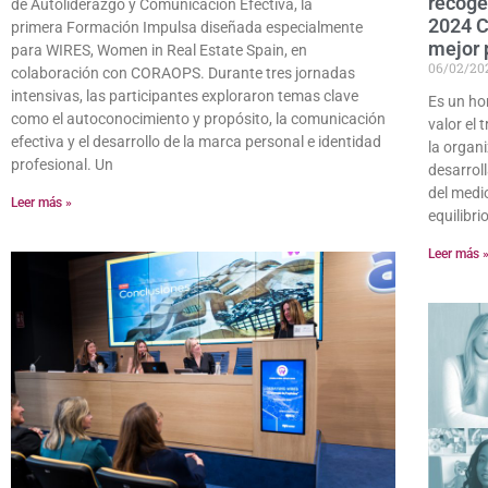
recoge
de Autoliderazgo y Comunicación Efectiva, la
2024 
primera Formación Impulsa diseñada especialmente
mejor 
para WIRES, Women in Real Estate Spain, en
06/02/20
colaboración con CORAOPS. Durante tres jornadas
intensivas, las participantes exploraron temas clave
Es un ho
como el autoconocimiento y propósito, la comunicación
valor el
efectiva y el desarrollo de la marca personal e identidad
la organ
profesional. Un
desarrol
del medio
Leer más »
equilibri
Leer más 