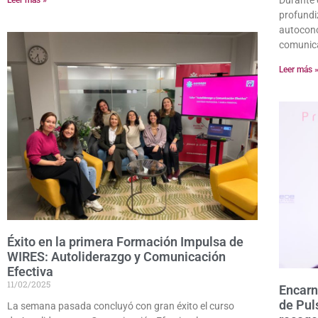
Leer más »
profundi
autocono
comunica
Leer más 
Éxito en la primera Formación Impulsa de
WIRES: Autoliderazgo y Comunicación
Efectiva
11/02/2025
Encarn
de Pul
La semana pasada concluyó con gran éxito el curso