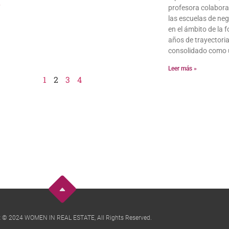
»
profesora colabora
las escuelas de ne
en el ámbito de la
años de trayectori
consolidado como un
Leer más »
1
2
3
4
t © 2024 WOMEN IN REAL ESTATE, All Rights Reserved.