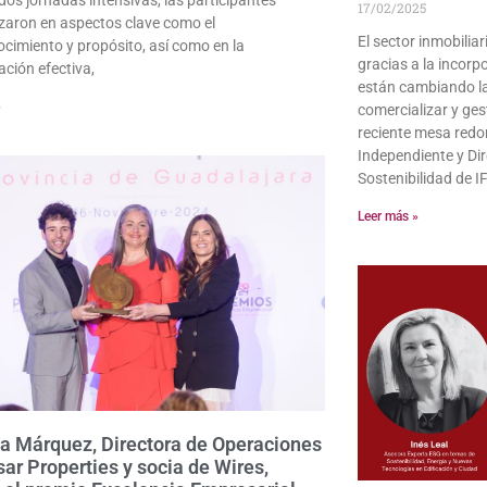
17/02/2025
zaron en aspectos clave como el
El sector inmobilia
cimiento y propósito, así como en la
gracias a la incor
ción efectiva,
están cambiando la 
»
comercializar y ges
reciente mesa redo
Independiente y Dir
Sostenibilidad de 
Leer más »
a Márquez, Directora de Operaciones
sar Properties y socia de Wires,