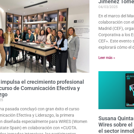
Jiménez Tomé
04/03/2025
En el marco del Ma
colaboración con e
Madrid (CEF), orga
Corporativa a los Es
CEF». Este evento 
explorará cómo el d
Leer más »
impulsa el crecimiento profesional
 curso de Comunicación Efectiva y
zgo
25
a pasada concluyó con gran éxito el curso
icación Efectiva y Liderazgo, la primera
Susana Quintas
ón diseñada especialmente para WIRES (Women
Wires sobre el
Estate Spain) en colaboración con +CUOTA.
el sector inmob
dos jornadas intensivas, las participantes