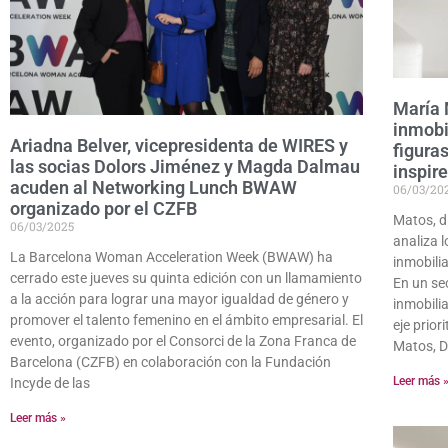
María 
inmobil
Ariadna Belver, vicepresidenta de WIRES y
figura
las socias Dolors Jiménez y Magda Dalmau
inspir
acuden al Networking Lunch BWAW
06/03/20
organizado por el CZFB
Matos, d
06/03/2025
analiza l
La Barcelona Woman Acceleration Week (BWAW) ha
inmobilia
cerrado este jueves su quinta edición con un llamamiento
En un se
a la acción para lograr una mayor igualdad de género y
inmobili
promover el talento femenino en el ámbito empresarial. El
eje prio
evento, organizado por el Consorci de la Zona Franca de
Matos, D
Barcelona (CZFB) en colaboración con la Fundación
Leer más 
Incyde de las
Leer más »