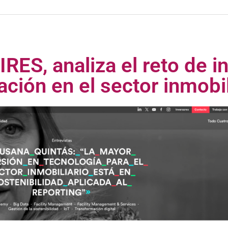
RES, analiza el reto de i
zación en el sector inmobil