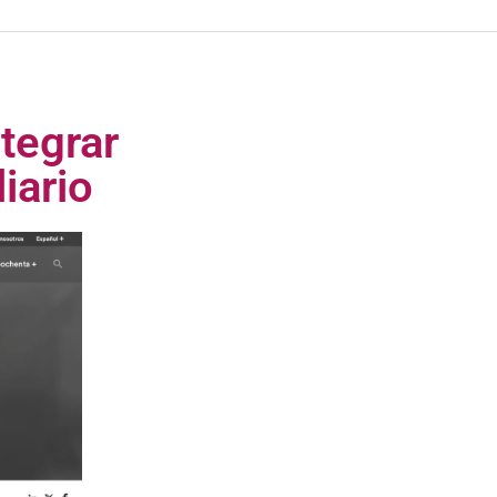
ntegrar
iario