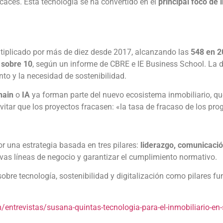
icaces. Esta tecnología se ha convertido en el
principal foco de 
iplicado por más de diez desde 2017, alcanzando las
548 en 2
 sobre 10
, según un informe de CBRE e IE Business School. La di
nto y la necesidad de sostenibilidad.
hain
o
IA
ya forman parte del nuevo ecosistema inmobiliario, qu
evitar que los proyectos fracasen: «la tasa de fracaso de los pr
or una estrategia basada en tres pilares:
liderazgo, comunicaci
uevas líneas de negocio y garantizar el cumplimiento normativo.
re tecnología, sostenibilidad y digitalización como pilares fun
entrevistas/susana-quintas-tecnologia-para-el-inmobiliario-en-s