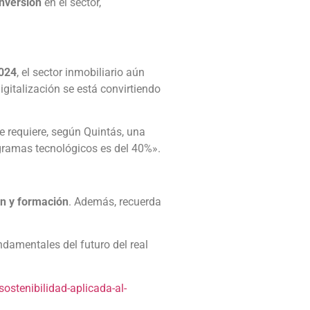
inversión
en el sector,
024
, el sector inmobiliario aún
gitalización se está convirtiendo
e requiere, según Quintás, una
ogramas tecnológicos es del 40%».
ón y formación
. Además, recuerda
damentales del futuro del real
ostenibilidad-aplicada-al-