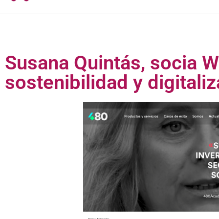
Susana Quintás, socia WI
sostenibilidad y digitali