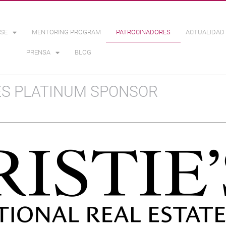
SE
MENTORING PROGRAM
PATROCINADORES
ACTUALIDAD 
PRENSA
BLOG
ES PLATINUM SPONSOR