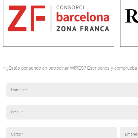
*
¿Estás pensando en patrocinar WIRES? Escríbenos y comprueba t