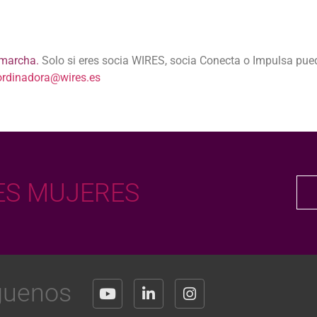
 marcha.
Solo si eres socia WIRES, socia Conecta o Impulsa pued
ordinadora@wires.es
S MUJERES
guenos