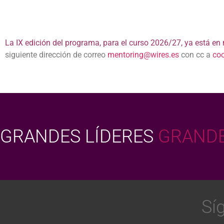
La IX edición del programa, para el curso 2026/27, ya está en
siguiente dirección de correo
mentoring@wires.es
con cc a
co
GRANDES LÍDERES
GRANDE
Sí