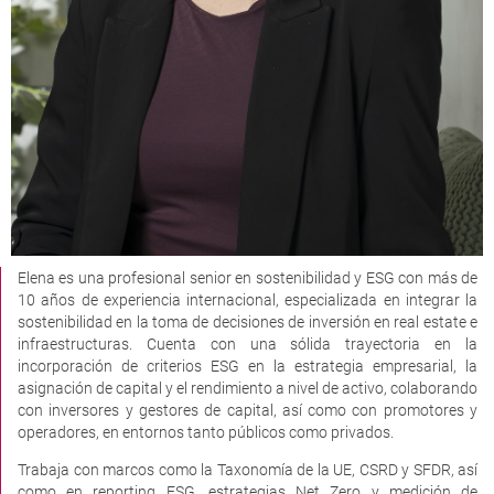
Elena es una profesional senior en sostenibilidad y ESG con más de
10 años de experiencia internacional, especializada en integrar la
sostenibilidad en la toma de decisiones de inversión en real estate e
infraestructuras. Cuenta con una sólida trayectoria en la
incorporación de criterios ESG en la estrategia empresarial, la
asignación de capital y el rendimiento a nivel de activo, colaborando
con inversores y gestores de capital, así como con promotores y
operadores, en entornos tanto públicos como privados.
Trabaja con marcos como la Taxonomía de la UE, CSRD y SFDR, así
como en reporting ESG, estrategias Net Zero y medición de