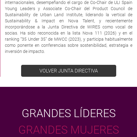
internacionales, desempeñando el cargo de Co-Chair de ULI Spain
Young Leaders y Associate Co-Chair del Product Council de
Sustainability de Urban Land Institute, liderando la vertical de
Sustainability & Impact en Nova Talent, y recientemente
incorporándose a la Junta Directiva de WIRES como vocal de
socias. Ha sido reconocida en la lista Nova 111 (2026) y en el
ranking “35 Under 35” de MWCC (2023), y participa habitualmente
como ponente en conferencias sobre sostenibilidad, estrategia e
inversión de impacto.
VOLVER JUNTA DIRECTIVA
GRANDES LÍDERES
GRANDES MUJERES