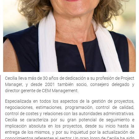
Cecilia lleva más de 30 años de dedicación a su profesión de Project
Manager, y desde 2001 también socio, consejero delegado y
director gerente de CEM Management.
Especializada en todos los aspectos de la gestión de proyectos,
negociaciones, estimaciones, programación, control de calidad,
control de costes y relaciones con las autoridades administrativas.
Cecilia se caracteriza por su gran potencial de seguimiento e
implicación absoluta en los proyectos, desde su inicio hasta la
entrega de los mismos, y por su inquietud por la actualización de
conocimientos referentes al sector. Un gran logro de Cecilia ha sido