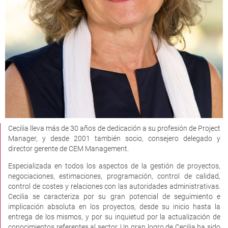
Cecilia lleva más de 30 años de dedicación a su profesión de Project
Manager, y desde 2001 también socio, consejero delegado y
director gerente de CEM Management.
Especializada en todos los aspectos de la gestión de proyectos,
negociaciones, estimaciones, programación, control de calidad,
control de costes y relaciones con las autoridades administrativas.
Cecilia se caracteriza por su gran potencial de seguimiento e
implicación absoluta en los proyectos, desde su inicio hasta la
entrega de los mismos, y por su inquietud por la actualización de
conocimientos referentes al sector. Un gran logro de Cecilia ha sido