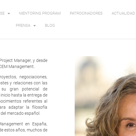
SE
MENTORING PROGRAM
PATROCINADORES
ACTUALIDAD 
PRENSA
BLOG
 Project Manager, y desde
de CEM Management.
oyectos, negociaciones,
stes y relaciones con las
r su gran potencial de
inicio hasta la entrega de
ocimientos referentes al
ra adaptar la filosofía
s del mercado español.
t Management en España,
 de estos años, muchos de