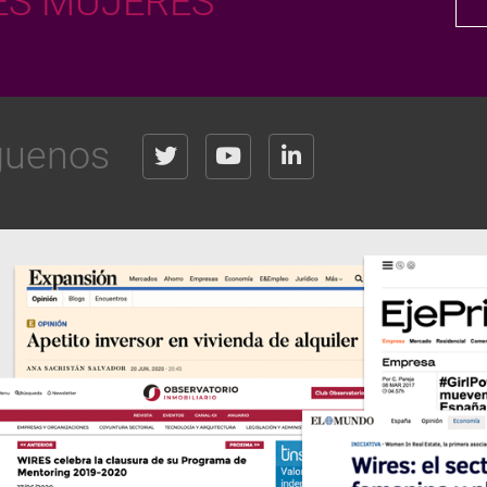
S MUJERES
guenos