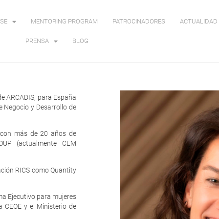
SE
MENTORING PROGRAM
PATROCINADORES
ACTUALIDAD 
PRENSA
BLOG
 de ARCADIS, para España
e Negocio y Desarrollo de
n, con más de 20 años de
OUP (actualmente CEM
cación RICS como Quantity
a Ejecutivo para mujeres
a CEOE y el Ministerio de