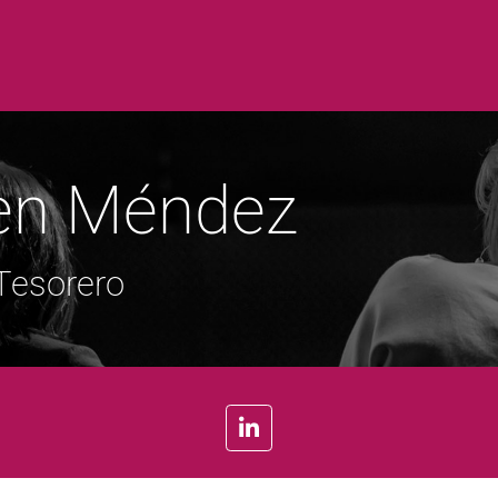
en Méndez
Tesorero