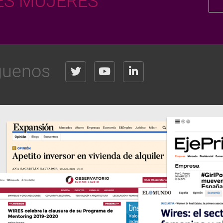
S MUJERES
guenos