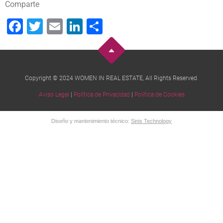
Comparte
Facebook
Twitter
Email
LinkedIn
Compartir
Copyright © 2024 WOMEN IN REAL ESTATE, All Rights Reserved.
Aviso Legal
|
Política de Privacidad
|
Política de Cookies
Diseño y mantenimiento técnico:
Sinis Technology