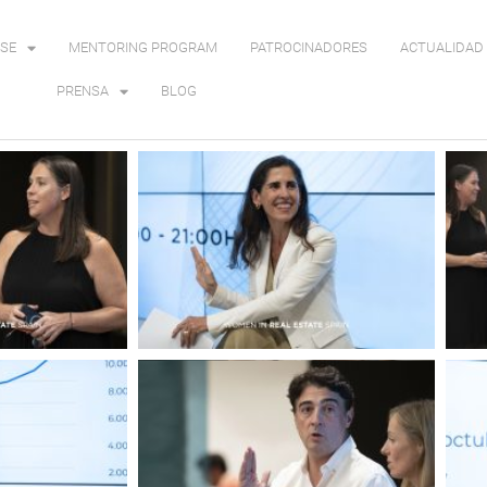
SE
MENTORING PROGRAM
PATROCINADORES
ACTUALIDAD 
PRENSA
BLOG