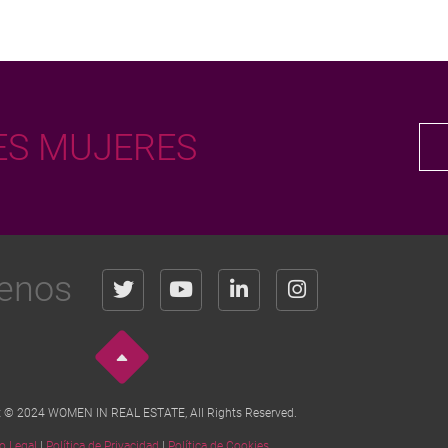
S MUJERES
enos
t © 2024 WOMEN IN REAL ESTATE, All Rights Reserved.
o Legal
|
Política de Privacidad
|
Política de Cookies