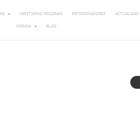
SE
MENTORING PROGRAM
PATROCINADORES
ACTUALIDAD 
PRENSA
BLOG