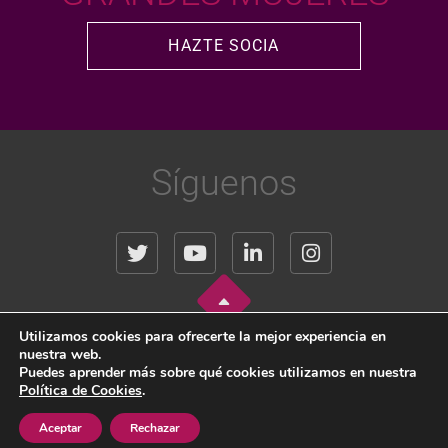
HAZTE SOCIA
Síguenos
Utilizamos cookies para ofrecerte la mejor experiencia en
nuestra web.
Copyright © 2024 WOMEN IN REAL ESTATE, All Rights Reserved.
Puedes aprender más sobre qué cookies utilizamos en nuestra
Política de Cookies
.
Aviso Legal
|
Política de Privacidad
|
Política de Cookies
Aceptar
Rechazar
Diseño y mantenimiento técnico:
Sinis Technology