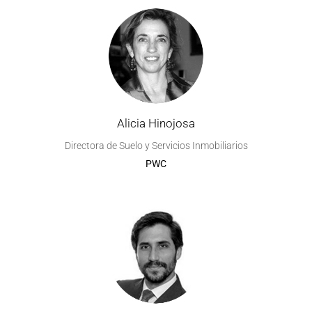
Alicia Hinojosa
Directora de Suelo y Servicios Inmobiliarios
PWC