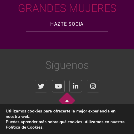
GRANDES MUJERES
HAZTE SOCIA
Síguenos
Utilizamos cookies para ofrecerte la mejor experiencia en
nuestra web.
Copyright © 2024 WOMEN IN REAL ESTATE, All Rights Reserved.
Puedes aprender más sobre qué cookies utilizamos en nuestra
Política de Cookies
.
Aviso Legal
|
Política de Privacidad
|
Política de Cookies