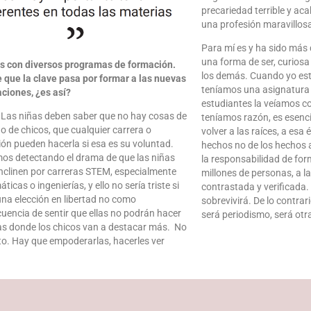
precariedad terrible y ac
una profesión maravillos
Para mí es y ha sido más 
una forma de ser, curiosa 
s con diversos programas de formación.
los demás. Cuando yo est
 que la clave pasa por formar a las nuevas
teníamos una asignatura 
ciones, ¿es así?
estudiantes la veíamos c
. Las niñas deben saber que no hay cosas de
teníamos razón, es esencia
 o de chicos, que cualquier carrera o
volver a las raíces, a esa é
ión pueden hacerla si esa es su voluntad.
hechos no de los hechos a
os detectando el drama de que las niñas
la responsabilidad de for
inclinen por carreras STEM, especialmente
millones de personas, a l
icas o ingenierías, y ello no sería triste si
contrastada y verificada. 
una elección en libertad no como
sobrevivirá. De lo contrar
uencia de sentir que ellas no podrán hacer
será periodismo, será otr
as donde los chicos van a destacar más. No
rto. Hay que empoderarlas, hacerles ver