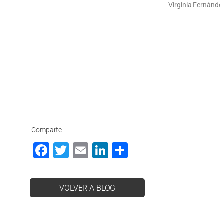
Virginia Fernánd
Comparte
Facebook
Twitter
Email
LinkedIn
Compartir
VOLVER A BLOG