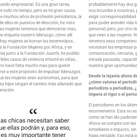
mundo empresarial. Es una gran tarea,
probablemente hay dos g
re todo mi tiempo, pero es mi gran causa.
nos incumbe a nosotras,
e muchos años de profesión periodística, la
exigir corresponsabilidad
e ellos en puestos de dirección, he visto
para poder atender vida l
as mujeres tenemos que demostrar mas,
personal; pero, por otro l
e etiqueta nuestro liderazgo, cómo allí
que vean a las mujeres. N
hay mujeres se borran los estereotipos…
tenemos esas competencias
a la Fundación Mujeres por África, y en
necesitan las empresas p
ia junto a la Fundación Juanfe, he podido
comunicación, cercanía, 
ribles casos de violencia infantil en niñas…
mirada pausada, capacid
, no hace falta mucho mas para querer
nuestra gran oportunidad
rse a este propósito de impulsar liderazgos
Desde la lejanía ahora de
ue las mujeres sean autónomas, para que
¿cómo valoras el period
as hijas tengan el camino más allanado que
periodista a periodista, 
eración.
impera el rigor o el per
El periodismo en los últ
enormemente. Esta no es 
como se han ido padecien
Ahora se compite con las 
inmediatez e impacto, sin
haga rentable. Eso está 