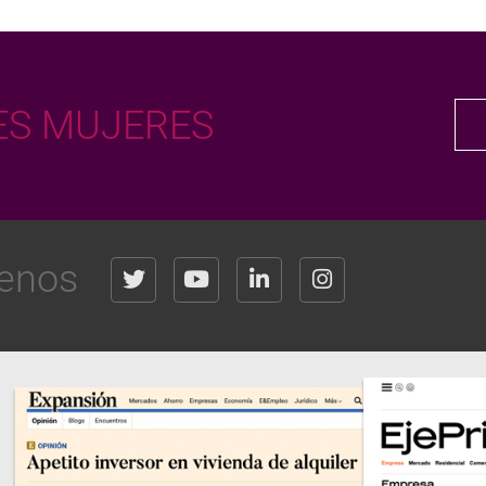
S MUJERES
enos