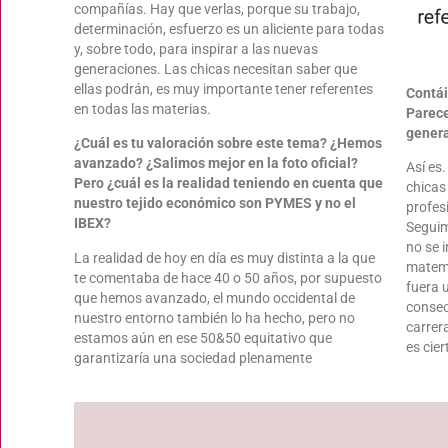
compañías. Hay que verlas, porque su trabajo,
determinación, esfuerzo es un aliciente para todas
y, sobre todo, para inspirar a las nuevas
generaciones. Las chicas necesitan saber que
ellas podrán, es muy importante tener referentes
Contái
en todas las materias.
Parece
genera
¿Cuál es tu valoración sobre este tema? ¿Hemos
avanzado? ¿Salimos mejor en la foto oficial?
Así es
Pero ¿cuál es la realidad teniendo en cuenta que
chicas
nuestro tejido económico son PYMES y no el
profes
IBEX?
Seguim
no se 
La realidad de hoy en día es muy distinta a la que
matemát
te comentaba de hace 40 o 50 años, por supuesto
fuera 
que hemos avanzado, el mundo occidental de
consec
nuestro entorno también lo ha hecho, pero no
carrer
estamos aún en ese 50&50 equitativo que
es cie
garantizaría una sociedad plenamente