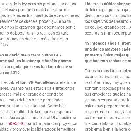
tativas de la ley pero sin profundizar en una
Liderazgo
#ChicasImpar
a inclusiva porque la realidad es que no
de liderazgo que trabaja 
 las mujeres en los puestos directivos que es
descubran sus propias ha
realmente se cuece el poder. ¿Qué haría
los Objetivos de Desarrol
 Que nos lo creamos, que apostemos por la
en equipo, creando red…
d no de boquilla, sino real, con cultura
seguras, sin límites, imp
iva promovida desde lo más alto de las
13 intensos años al frent
ñías.
una de las mayores caden
so te decidiste a crear 50&50 GL?
primera y única mujer qu
me cuál es la labor que hacéis y cómo
que has roto techos de cr
s la acogida que se os ha dado desde su
Todas hemos ido rompiend
ón en 2019.
es uno, es una suma, un
 escribí el libro
#ElFindelMiedo
, el año de
real. Y aun hoy hay quien
jeres. Cuanto más estudiaba el interior de
son tan propicias para lid
presas, más ignorancia encontraba
sus emociones que las ha
to a cómo debían hacer para poder
¡Cuando es justamente lo
entar planes de igualdad. Como bien
salen muy preparadas de l
 casi la totalidad de la empresa española
mejores curriculums, acab
mes. Así es que a finales del 19 alguien me
su formación es más comp
 con
50&50 GL
para trabajar con proyectos
mercado laboral probablem
aldad y promover los liderazgos femeninos
problema bien a la hora d