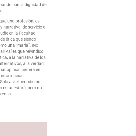
abando con la dignidad de
a.
que una profesión, es
y narrativa, de servicio a
udie en la Facultad
de ética que siendo
omo una “maría”. ¡No
l! Así es que reivindico
tica, a la narrativa de los
lternativos, a la verdad,
mar opinión certera en
a información
Solo así el periodismo
io estar estará, pero no
a cosa.