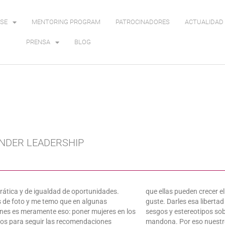
SE
MENTORING PROGRAM
PATROCINADORES
ACTUALIDAD 
PRENSA
BLOG
ENDER LEADERSHIP
ática y de igualdad de oportunidades.
que ellas pueden crecer e
 de foto y me temo que en algunas
guste. Darles esa liberta
nes es meramente eso: poner mujeres en los
sesgos y estereotipos sobre
os para seguir las recomendaciones
mandona. Por eso nuestr