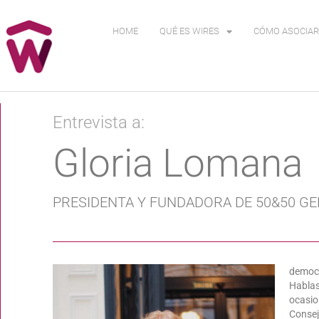
HOME
QUÉ ES WIRES
CÓMO ASOCIAR
Entrevista a:
Gloria Lomana
PRESIDENTA Y FUNDADORA DE 50&50 G
democr
Hablas
ocasio
Consej