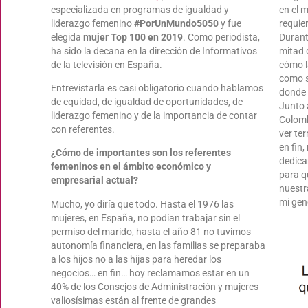
especializada en programas de igualdad y
en el 
liderazgo femenino
#PorUnMundo5050
y fue
requie
elegida
mujer Top 100 en 2019
. Como periodista,
Durant
ha sido la decana en la dirección de Informativos
mitad d
de la televisión en España.
cómo l
como s
Entrevistarla es casi obligatorio cuando hablamos
donde 
de equidad, de igualdad de oportunidades, de
Junto 
liderazgo femenino y de la importancia de contar
Colomb
con referentes.
ver ter
en fin
¿Cómo de importantes son los referentes
dedica
femeninos en el ámbito económico y
para q
empresarial actual?
nuestr
mi gen
Mucho, yo diría que todo. Hasta el 1976 las
mujeres, en España, no podían trabajar sin el
permiso del marido, hasta el año 81 no tuvimos
autonomía financiera, en las familias se preparaba
a los hijos no a las hijas para heredar los
negocios… en fin… hoy reclamamos estar en un
40% de los Consejos de Administración y mujeres
valiosísimas están al frente de grandes