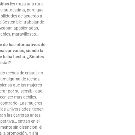
ables
les traza una ruta
su autoestima, para que
bilidades de acuerdo a
lo Sostenible, trabajando
 Acaban apasionadas,
arables, maravillosas…
e de los informativos de
as privadas, siendo la
e lo ha hecho. ¿Sientes
istal?
o techos de cristal, no
a amalgama de techos,
 piensa que las mujeres
erar por su sensibilidad,
cen ser mas débiles.
 contrario! Las mujeres
as Universiades, tienen
an las carreras antes,
etitiva… entran en el
ente sin distinción, el
e la promoción. Y ahí