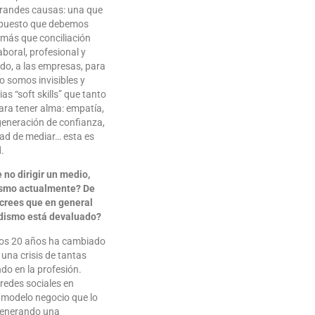
randes causas: una que
 puesto que debemos
 más que conciliación
aboral, profesional y
ado, a las empresas, para
o somos invisibles y
 “soft skills” que tanto
ara tener alma: empatía,
generación de confianza,
ad de mediar… esta es
.
 no dirigir un medio,
ismo actualmente? De
¿crees que en general
iodismo está devaluado?
imos 20 años ha cambiado
una crisis de tantas
do en la profesión.
redes sociales en
 modelo negocio que lo
generando una