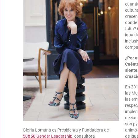
cuanti
cultur
crecen
donde 
falta?
igualda
inclus
compa
¿Por e
Cuénta
siente
creaci
En 2018
las Mu
las em
respec
implem
decías
son py
Gloria Lomana es Presidenta y Fundadora de
animó
50&50 Gender Leadership
, consultora
de igu