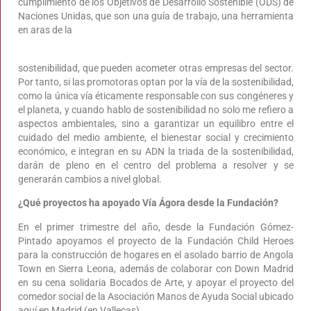
cumplimiento de los Objetivos de Desarrollo Sostenible (ODS) de
Naciones Unidas, que son una guía de trabajo, una herramienta
en aras de la
sostenibilidad, que pueden acometer otras empresas del sector.
Por tanto, si las promotoras optan por la vía de la sostenibilidad,
como la única vía éticamente responsable con sus congéneres y
el planeta, y cuando hablo de sostenibilidad no solo me refiero a
aspectos ambientales, sino a garantizar un equilibro entre el
cuidado del medio ambiente, el bienestar social y crecimiento
económico, e integran en su ADN la triada de la sostenibilidad,
darán de pleno en el centro del problema a resolver y se
generarán cambios a nivel global.
¿Qué proyectos ha apoyado Vía Ágora desde la Fundación?
En el primer trimestre del año, desde la Fundación Gómez-
Pintado apoyamos el proyecto de la Fundación Child Heroes
para la construcción de hogares en el asolado barrio de Angola
Town en Sierra Leona, además de colaborar con Down Madrid
en su cena solidaria Bocados de Arte, y apoyar el proyecto del
comedor social de la Asociación Manos de Ayuda Social ubicado
aquí en Madrid (en Vallecas).